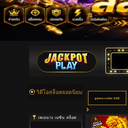
rickygu****n
THB
7981.23
วิดีโอสล็อตยอดนิยม
John Hunter and the
Book of Tut™
d****y
THB
7320.48
Sweet Bonanza™
เพเมนาง เมซิน สล็อต