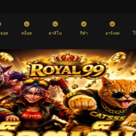
ดฮอต
สล็อต
คาสิโน
กีฬา
อาร์เคด
โ