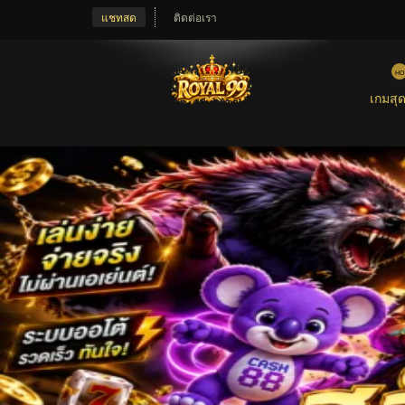
แชทสด
ติดต่อเรา
เกมสุ