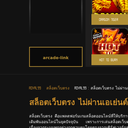
Dragon Tiger™
Hot to Burn™
ROYAL99
»
สล็อตเว็บตรง
» ROYAL99 : สล็อตเว็บตรง ไม่ผ่า
สล็อตเว็บตรง ไม่ผ่านเอเย่น
สล็อตเว็บตรง คือแพลตฟอร์มเกมสล็อตออนไลน์ที่ให้บริการโด
เดิมพันออนไลน์ในยุคปัจจุบัน เพราะการเล่นสล็อตเว็บต
เนื่องจากระบบทุกอย่างถูกควบคุมโดยตรงจากเซิร์ฟเวอ